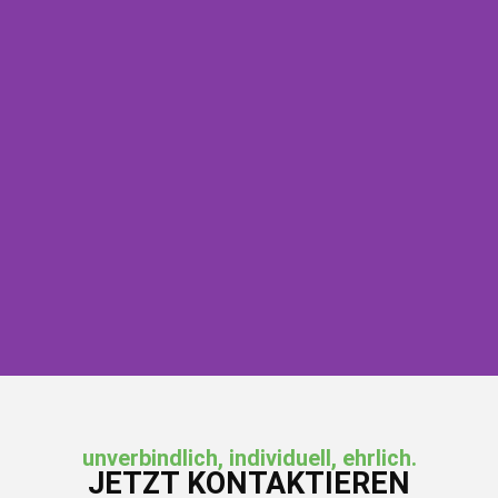
Entdecken Sie unsere Sonderbauten
ZUBEHÖR FÜR BÜHNEN
unverbindlich, individuell, ehrlich.
JETZT KONTAKTIEREN