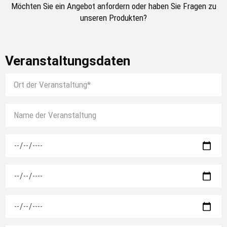
Ob Treppen, Geländer, Verkleidungen, Podeste oder
Möchten Sie ein Angebot anfordern oder haben Sie Fragen zu
Planen – wir bieten das passende Zubehör für jede
unseren Produkten?
Bühne. So entsteht ein sicheres, funktionales und
optisch ansprechendes Gesamtbild.
Veranstaltungsdaten
Entdecken Sie unser Bühnenzubehör